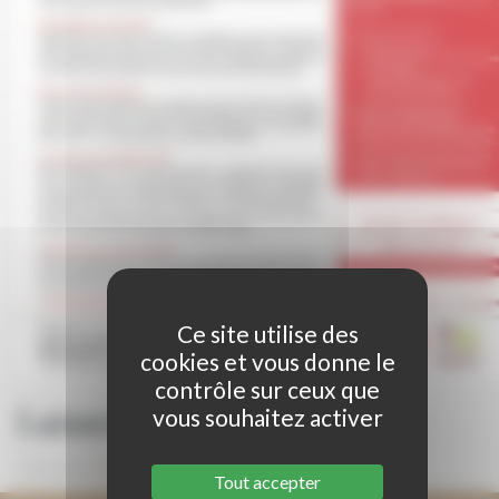
Ce site utilise des
cookies et vous donne le
contrôle sur ceux que
Laisser un commentaire
vous souhaitez activer
Vous devez
être connecté
pour publier un commentaire.
Tout accepter