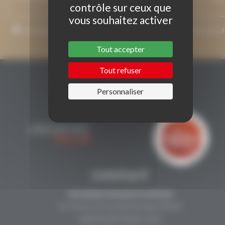
contrôle sur ceux que
vous souhaitez activer
J’accepte que mon adresse de courriel soit utilisée pour l’envoi 
messages relatifs à Grenaches du Monde.
Tout accepter
Tout refuser
Personnaliser
CONTACT
Secrétariat Grenaches du Monde
19, Avenue de Grande Bretagne BP649
66006 PERPIGNAN cedex