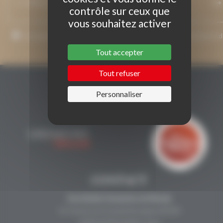
contrôle sur ceux que
vous souhaitez activer
J’accepte que mon adresse de courriel soit utilisée pour l’envoi 
messages relatifs à Grenaches du Monde.
Tout accepter
Tout refuser
Personnaliser
CONTACT
Secrétariat Grenaches du Monde
19, Avenue de Grande Bretagne BP649
66006 PERPIGNAN cedex