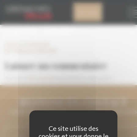
Panneau de gestion des cookies
EN – RÈGLEMENT
Mon compte
GDM 2020
Laisser un commentaire
EN - Règlement GDM 2020
Laisser un commentaire
Vous devez
être connecté
pour publier un commentaire.
RESTONS EN CONTACT
LAISSEZ-NOUS VOTRE ADRESSE DE COURRIEL ET NOUS VOUS
MAINTIENDRONS INFORMÉ.
Ce site utilise des
cookies et vous donne le