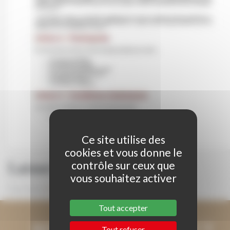
Ce site utilise des
cookies et vous donne le
Laisser un commentaire
contrôle sur ceux que
vous souhaitez activer
Vous devez
être connecté
pour publier un commentaire.
Tout accepter
RESTONS EN CONTACT
Tout refuser