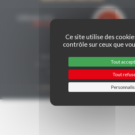
Ce site utilise des cooki
contrôle sur ceux que vou
CONTACT
Secrétariat Grenaches du Monde
Tout accep
19, Avenue de Grande Bretagne BP649
66006 PERPIGNAN cedex
Tout refus
33 (0)4 68 51 21 22
Personnalis
contact@grenachesdumonde.com