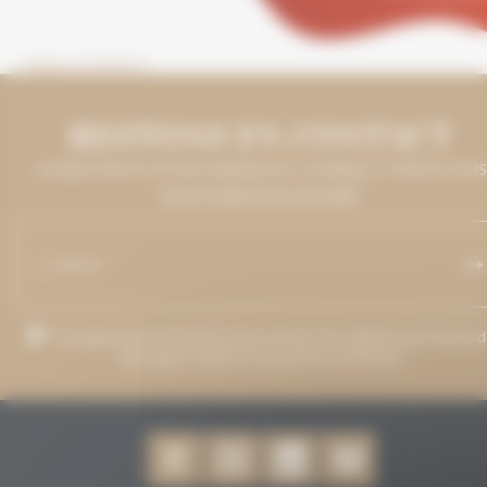
Image précédente
RESTONS EN CONTACT
LAISSEZ-NOUS VOTRE ADRESSE DE COURRIEL ET NOUS VOUS
MAINTIENDRONS INFORMÉ.
J’accepte que mon adresse de courriel soit utilisée pour l’envoi 
messages relatifs à Grenaches du Monde.