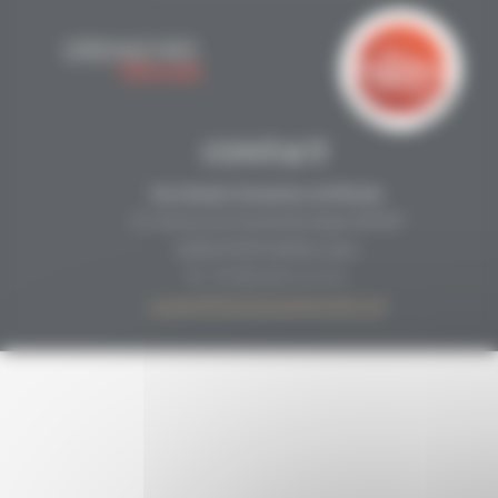
CONTACT
Secrétariat Grenaches du Monde
19, Avenue de Grande Bretagne BP649
66006 PERPIGNAN cedex
33 (0)4 68 51 21 22
contact@grenachesdumonde.com