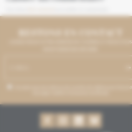
Vous devez
être connecté
pour publier un commentaire.
RESTONS EN CONTACT
LAISSEZ-NOUS VOTRE ADRESSE DE COURRIEL ET NOUS VOUS
MAINTIENDRONS INFORMÉ.
J’accepte que mon adresse de courriel soit utilisée pour l’envoi 
messages relatifs à Grenaches du Monde.