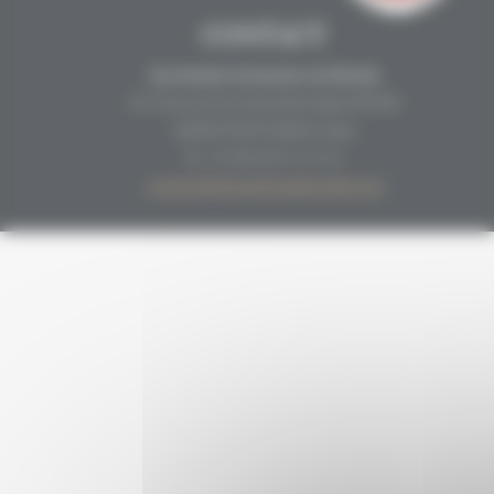
CONTACT
Secrétariat Grenaches du Monde
19, Avenue de Grande Bretagne BP649
66006 PERPIGNAN cedex
33 (0)4 68 51 21 22
contact@grenachesdumonde.com