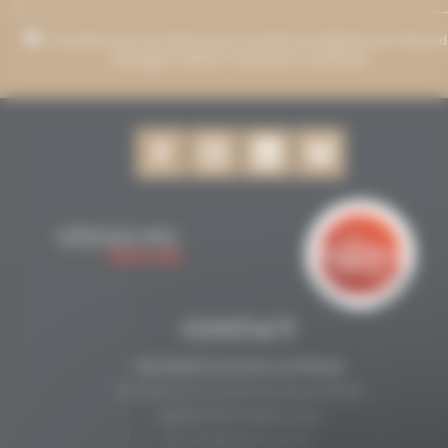
J’accepte que mon adresse de courriel soit utilisée pour l’envoi 
messages relatifs à Grenaches du Monde.
CONTACT
Secrétariat Grenaches du Monde
19, Avenue de Grande Bretagne BP649
66006 PERPIGNAN cedex
33 (0)4 68 51 21 22