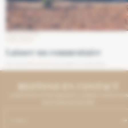
Image précédente
Image suivante
Laisser un commentaire
Vous devez
être connecté
pour publier un commentaire.
RESTONS EN CONTACT
LAISSEZ-NOUS VOTRE ADRESSE DE COURRIEL ET NOUS VOUS
MAINTIENDRONS INFORMÉ.