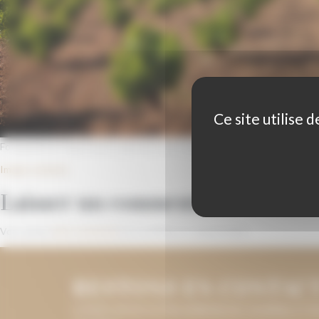
Ce site utilise 
Fotografía de Pepe Franco para la D.O.P. CEBREROS – 13, 14 y 15 Junio 
Image suivante
Laisser un commentaire
Vous devez
être connecté
pour publier un commentaire.
RESTONS EN CONTAC
LAISSEZ-NOUS VOTRE ADRESSE DE COURRIEL ET