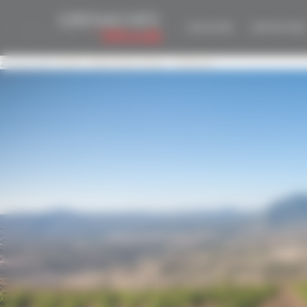
Panneau de gestion des cookies
VISITA VIPS D.O.P. 
CONCOURS
EDITION 2026
29 Avril 2021
5154 × 3436
3ème étape – Cebreros